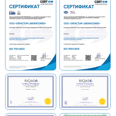
Не нашли ответ на ваш
вопрос? Оставьте
заявку, и мы ответим!
+998
Перезвоните мне