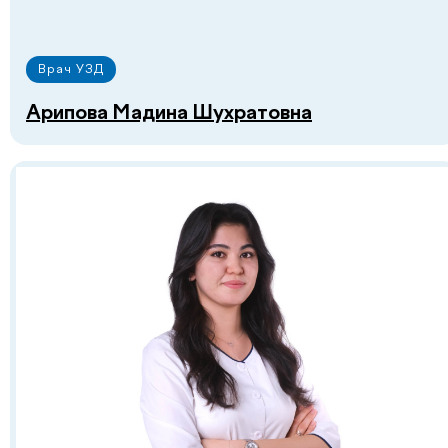
Врач УЗД
Арипова Мадина Шухратовна