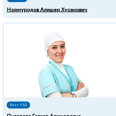
+998
Нормуродов Алишер Хусанович
Перезвоните мне
Нажимая на кнопку «Перезвоните мне», вы даёте
согласие на обработку персональных данных и
соглашаетесь c политикой конфиденциальности
Лицензии и
сертификаты
Врач УЗД
Пулатова Гавхар Алишеровна