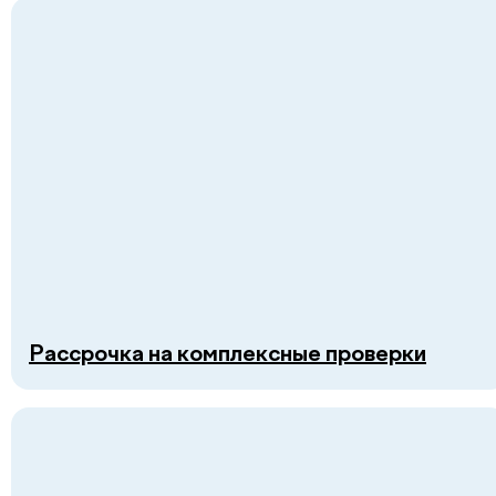
Контакты
Публичная оферта
Политика в области качества
+998 55 508-20-20
Пн–Пт: 08:00–18:00, Сб: 08:00–16:00
info@defactum.uz
Рассрочка на комплексные проверки
Коммерческие предложения
Copyright © 2026, De factum kids. Все права защищены
Политика конфиденциальности