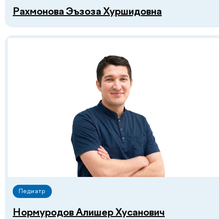
Рахмонова Эъзоза Хуршидовна
Не нашли ответ на ваш
Педиатр
вопрос? Оставьте
заявку, и мы ответим!
Нормуродов Алишер Хусанович