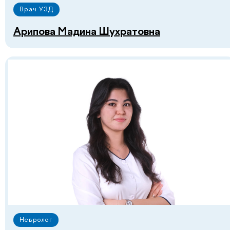
Врач УЗД
Перезвоните мне
Арипова Мадина Шухратовна
Нажимая на кнопку «Перезвоните мне», вы даёте
согласие на обработку персональных данных и
соглашаетесь c политикой конфиденциальности
Отвечаем на
частые
.
вопросы
Невролог