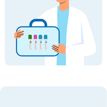
целями являются здоровое детство
ребенка и комфорт родителей
Медицинская клиника de factum уже
более 10 лет оказывает качественную
медицинскую помощь в городе Ташкент.
За это время нам доверились более 280
тысяч пациентов
Сервис без компромиссов
Комфортное обслуживание и
внимание к каждому пациенту на всех
этапах