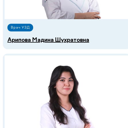
Врач УЗД
Арипова Мадина Шухратовна