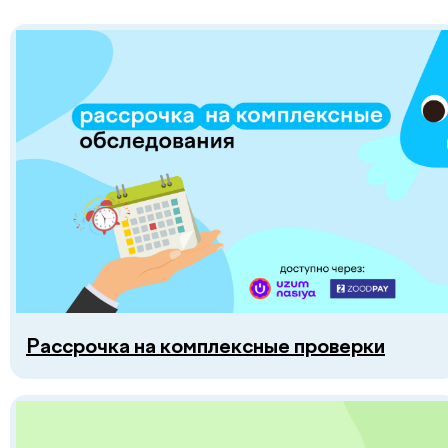
Специалисты
Чек-апы
Новости
Контакты
Публичная оферта
Политика в области качества
Рассрочка на комплексные проверки
+998 55 508-20-20
Пн–Пт: 08:00–18:00, Сб: 08:00–16:00
info@defactum.uz
Коммерческие предложения